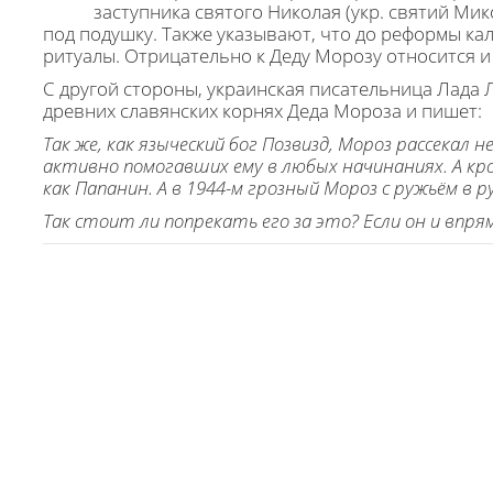
заступника святого Николая (укр. святий Мико
под подушку. Также указывают, что до реформы ка
ритуалы. Отрицательно к Деду Морозу относится и
С другой стороны, украинская писательница Лада
древних славянских корнях Деда Мороза и пишет:
Так же, как языческий бог Позвизд, Мороз рассекал не
активно помогавших ему в любых начинаниях. А кром
как Папанин. А в 1944-м грозный Мороз с ружьём в 
Так стоит ли попрекать его за это? Если он и впря